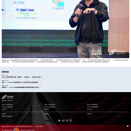
通过融合z6mg·人生就是博数码的中国技术方案与思科的国际标准实践，，，双方将在连接技术革新、、、交互范式重构与商业模式进化三大维度持续发力。。目前，，双方在车路云协同领域已形成包含V2X通信、、、、边缘计算等6大核心组件的
完整解决方案，，，预计年内将在10个智能网联示范区落地应用。。这种全球化视野+本地化创新的协作模式，，，正为智能汽车产业升级注入全新动能，，推动中国方案在全球汽车智能化浪潮中占据重要席位。。。。
推荐阅读
2025 / 07 / 17
z6mg·人生就是博数码×岚图：场景落子，，全盘布局，，，破局企业AI落地
2025 / 07 / 16
首批！！！！z6mg·人生就是博数码入选《2025数字经济出海典型案例》
2025 / 07 / 15
安徽首台！！！z6mg·人生就是博鲲泰鲲鹏技术路线商用电脑在合肥下线
股票代码：000034.SZ
z6mg·人生就是博控股
z6mg·人生就是博信息
z6mg·人生就是博问学
z6mg·人生就是博鲲泰
z6mg·人生就是博云科
z6mg·人生就是博商桥
山石网科
高科数聚
GoPomelo
联系我们
隐私政策
法律声明
网络安全与隐私保护
版权所有2016-2025 z6mg·人生就是博数码集团股份有限公司，，，保留一切权利。。
京ICP备05051615号-1
京公网安备 11010802037792号